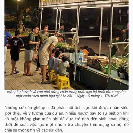
Một phụ huynh và con nhỏ dừng chân trong buổi dạo bộ buổi tối, cùng đọc
một cuốn sách minh họa tại bàn dài. – Ngày 10 tháng 1, TP.HCM
Những cư dân ghé qua đã phản hồi tích cực khi được nhân viên
giới thiệu về ý tưởng của dự án. Nhiều người bày tỏ sự biết ơn khi
có một không gian miễn phí để đưa trẻ nhỏ đến sinh hoạt, đồng
thời đề xuất việc tạo một nhóm trò chuyện trên mạng xã hội để
chia sẻ thông tin về các sự kiện.