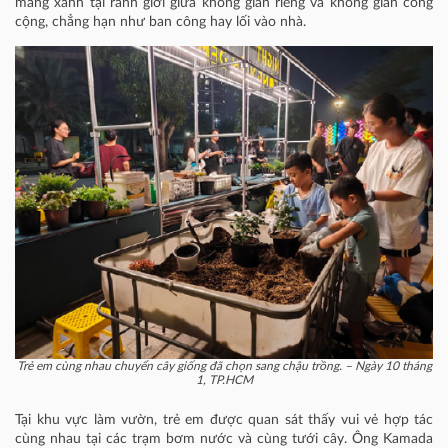
mảng xanh tại ranh giới giữa không gian riêng và không gian công
cộng, chẳng hạn như ban công hay lối vào nhà.
Trẻ em cùng nhau chuyển cây giống đã chọn sang chậu trồng. – Ngày 10 tháng
1, TP.HCM
Tại khu vực làm vườn, trẻ em được quan sát thấy vui vẻ hợp tác
cùng nhau tại các trạm bơm nước và cùng tưới cây. Ông Kamada