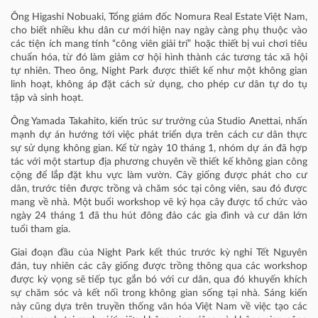
Ông Higashi Nobuaki, Tổng giám đốc Nomura Real Estate Việt Nam,
cho biết nhiều khu dân cư mới hiện nay ngày càng phụ thuộc vào
các tiện ích mang tính “công viên giải trí” hoặc thiết bị vui chơi tiêu
chuẩn hóa, từ đó làm giảm cơ hội hình thành các tương tác xã hội
tự nhiên. Theo ông, Night Park được thiết kế như một không gian
linh hoạt, không áp đặt cách sử dụng, cho phép cư dân tự do tụ
tập và sinh hoạt.
Ông Yamada Takahito, kiến trúc sư trưởng của Studio Anettai, nhấn
mạnh dự án hướng tới việc phát triển dựa trên cách cư dân thực
sự sử dụng không gian. Kể từ ngày 10 tháng 1, nhóm dự án đã hợp
tác với một startup địa phương chuyên về thiết kế không gian công
cộng để lắp đặt khu vực làm vườn. Cây giống được phát cho cư
dân, trước tiên được trồng và chăm sóc tại công viên, sau đó được
mang về nhà. Một buổi workshop vẽ ký họa cây được tổ chức vào
ngày 24 tháng 1 đã thu hút đông đảo các gia đình và cư dân lớn
tuổi tham gia.
Giai đoạn đầu của Night Park kết thúc trước kỳ nghỉ Tết Nguyên
đán, tuy nhiên các cây giống được trồng thông qua các workshop
được kỳ vọng sẽ tiếp tục gắn bó với cư dân, qua đó khuyến khích
sự chăm sóc và kết nối trong không gian sống tại nhà. Sáng kiến
này cũng dựa trên truyền thống văn hóa Việt Nam về việc tạo các