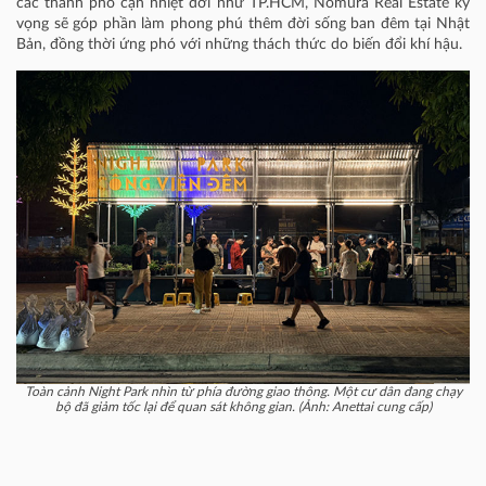
các thành phố cận nhiệt đới như TP.HCM, Nomura Real Estate kỳ
vọng sẽ góp phần làm phong phú thêm đời sống ban đêm tại Nhật
Bản, đồng thời ứng phó với những thách thức do biến đổi khí hậu.
Toàn cảnh Night Park nhìn từ phía đường giao thông. Một cư dân đang chạy
bộ đã giảm tốc lại để quan sát không gian. (Ảnh: Anettai cung cấp)