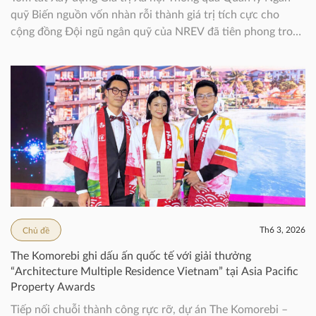
quỹ Biến nguồn vốn nhàn rỗi thành giá trị tích cực cho
cộng đồng Đội ngũ ngân quỹ của NREV đã tiên phong trong
một cách tiếp cận mới đối với tài chính doanh nghiệp: thay
vì để nguồn vốn nhàn rỗi […]
Th6 3, 2026
Chủ đề
The Komorebi ghi dấu ấn quốc tế với giải thưởng
“Architecture Multiple Residence Vietnam” tại Asia Pacific
Property Awards
Tiếp nối chuỗi thành công rực rỡ, dự án The Komorebi –