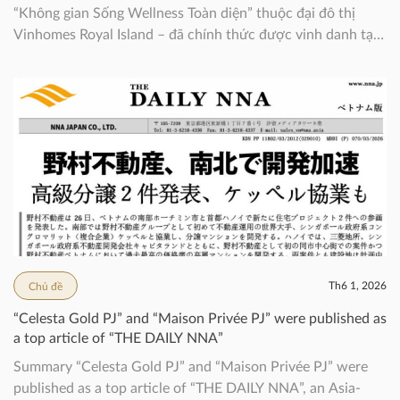
“Không gian Sống Wellness Toàn diện” thuộc đại đô thị
Vinhomes Royal Island – đã chính thức được vinh danh tại
giải thưởng bất động sản quốc tế danh giá Asia Pacific
Property Awards với hạng mục Architecture Multiple
Residence. Thành tựu này […]
Th6 1, 2026
Chủ đề
“Celesta Gold PJ” and “Maison Privée PJ” were published as
a top article of “THE DAILY NNA”
Summary “Celesta Gold PJ” and “Maison Privée PJ” were
published as a top article of “THE DAILY NNA”, an Asia-