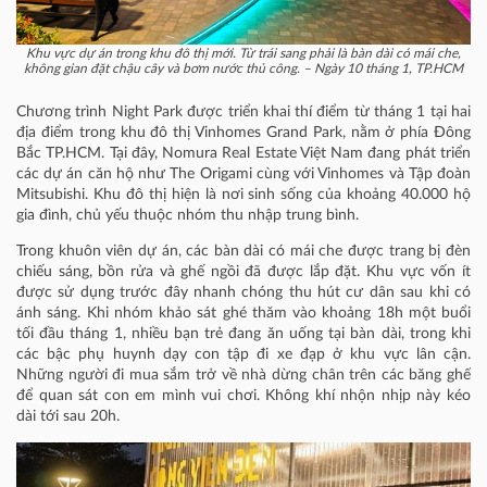
Khu vực dự án trong khu đô thị mới. Từ trái sang phải là bàn dài có mái che,
không gian đặt chậu cây và bơm nước thủ công. – Ngày 10 tháng 1, TP.HCM
Chương trình Night Park được triển khai thí điểm từ tháng 1 tại hai
địa điểm trong khu đô thị Vinhomes Grand Park, nằm ở phía Đông
Bắc TP.HCM. Tại đây, Nomura Real Estate Việt Nam đang phát triển
các dự án căn hộ như The Origami cùng với Vinhomes và Tập đoàn
Mitsubishi. Khu đô thị hiện là nơi sinh sống của khoảng 40.000 hộ
gia đình, chủ yếu thuộc nhóm thu nhập trung bình.
Trong khuôn viên dự án, các bàn dài có mái che được trang bị đèn
chiếu sáng, bồn rửa và ghế ngồi đã được lắp đặt. Khu vực vốn ít
được sử dụng trước đây nhanh chóng thu hút cư dân sau khi có
ánh sáng. Khi nhóm khảo sát ghé thăm vào khoảng 18h một buổi
tối đầu tháng 1, nhiều bạn trẻ đang ăn uống tại bàn dài, trong khi
các bậc phụ huynh dạy con tập đi xe đạp ở khu vực lân cận.
Những người đi mua sắm trở về nhà dừng chân trên các băng ghế
để quan sát con em mình vui chơi. Không khí nhộn nhịp này kéo
dài tới sau 20h.