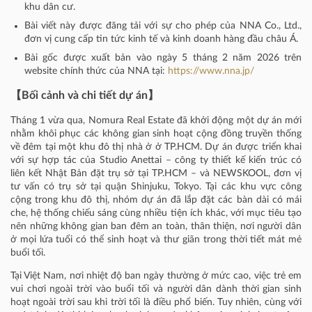
khu dân cư.
Bài viết này được đăng tải với sự cho phép của NNA Co., Ltd.,
đơn vị cung cấp tin tức kinh tế và kinh doanh hàng đầu châu Á.
Bài gốc được xuất bản vào ngày 5 tháng 2 năm 2026 trên
website chính thức của NNA tại:
https://www.nna.jp/
【Bối cảnh và chi tiết dự án】
Tháng 1 vừa qua, Nomura Real Estate đã khởi động một dự án mới
nhằm khôi phục các không gian sinh hoạt cộng đồng truyền thống
về đêm tại một khu đô thị nhà ở ở TP.HCM. Dự án được triển khai
với sự hợp tác của Studio Anettai – công ty thiết kế kiến trúc có
liên kết Nhật Bản đặt trụ sở tại TP.HCM – và NEWSKOOL, đơn vị
tư vấn có trụ sở tại quận Shinjuku, Tokyo. Tại các khu vực công
cộng trong khu đô thị, nhóm dự án đã lắp đặt các bàn dài có mái
che, hệ thống chiếu sáng cùng nhiều tiện ích khác, với mục tiêu tạo
nên những không gian ban đêm an toàn, thân thiện, nơi người dân
ở mọi lứa tuổi có thể sinh hoạt và thư giãn trong thời tiết mát mẻ
buổi tối.
Tại Việt Nam, nơi nhiệt độ ban ngày thường ở mức cao, việc trẻ em
vui chơi ngoài trời vào buổi tối và người dân dành thời gian sinh
hoạt ngoài trời sau khi trời tối là điều phổ biến. Tuy nhiên, cùng với