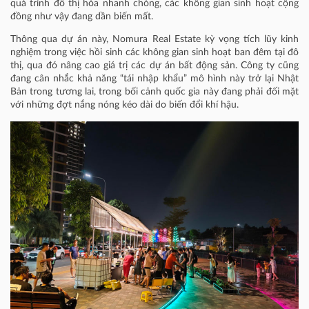
quá trình đô thị hóa nhanh chóng, các không gian sinh hoạt cộng
đồng như vậy đang dần biến mất.
Thông qua dự án này, Nomura Real Estate kỳ vọng tích lũy kinh
nghiệm trong việc hồi sinh các không gian sinh hoạt ban đêm tại đô
thị, qua đó nâng cao giá trị các dự án bất động sản. Công ty cũng
đang cân nhắc khả năng “tái nhập khẩu” mô hình này trở lại Nhật
Bản trong tương lai, trong bối cảnh quốc gia này đang phải đối mặt
với những đợt nắng nóng kéo dài do biến đổi khí hậu.