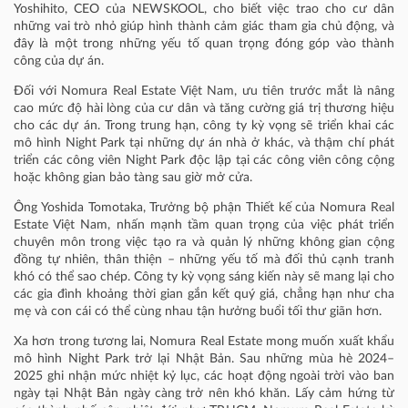
Yoshihito, CEO của NEWSKOOL, cho biết việc trao cho cư dân
những vai trò nhỏ giúp hình thành cảm giác tham gia chủ động, và
đây là một trong những yếu tố quan trọng đóng góp vào thành
công của dự án.
Đối với Nomura Real Estate Việt Nam, ưu tiên trước mắt là nâng
cao mức độ hài lòng của cư dân và tăng cường giá trị thương hiệu
cho các dự án. Trong trung hạn, công ty kỳ vọng sẽ triển khai các
mô hình Night Park tại những dự án nhà ở khác, và thậm chí phát
triển các công viên Night Park độc lập tại các công viên công cộng
hoặc không gian bảo tàng sau giờ mở cửa.
Ông Yoshida Tomotaka, Trưởng bộ phận Thiết kế của Nomura Real
Estate Việt Nam, nhấn mạnh tầm quan trọng của việc phát triển
chuyên môn trong việc tạo ra và quản lý những không gian cộng
đồng tự nhiên, thân thiện – những yếu tố mà đối thủ cạnh tranh
khó có thể sao chép. Công ty kỳ vọng sáng kiến này sẽ mang lại cho
các gia đình khoảng thời gian gắn kết quý giá, chẳng hạn như cha
mẹ và con cái có thể cùng nhau tận hưởng buổi tối thư giãn hơn.
Xa hơn trong tương lai, Nomura Real Estate mong muốn xuất khẩu
mô hình Night Park trở lại Nhật Bản. Sau những mùa hè 2024–
2025 ghi nhận mức nhiệt kỷ lục, các hoạt động ngoài trời vào ban
ngày tại Nhật Bản ngày càng trở nên khó khăn. Lấy cảm hứng từ