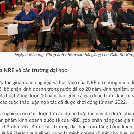
Ngày cuối cùng: Chụp ảnh nhóm sau bài giảng của Giáo Sư Ke
a NRE và các trường đại học
p tác giữa doanh nghiệp và học viện của NRE đã chứng minh đư
, bộ phận kinh doanh trong nước đã có 20 năm kinh nghiệm, tr
đã hoạt động được 10 năm, bao gồm cả giai đoạn trước khi trụ 
 các cuộc thảo luận hợp tác đã được khởi động từ năm 2022.
ả nghiên cứu đạt được từ các dự án hợp tác này đã được phản 
ản phẩm kinh doanh quốc tế của NRE, góp phần nâng cao giá tr
 thể như việc được các trường đại học trao tặng bằng khen
ết kế (design guideline), cũng là minh chứng rõ nét cho hiệu 