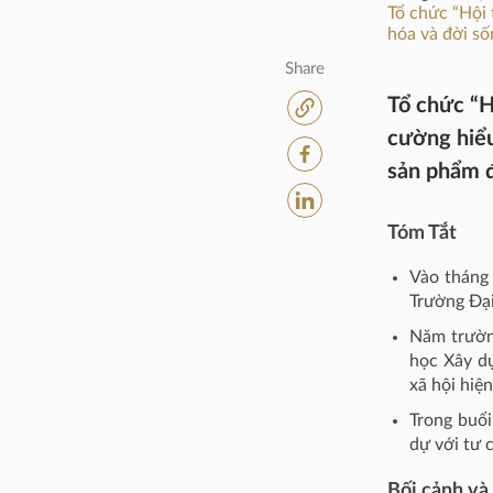
Tổ chức “Hội 
hóa và đời số
Share
Tổ chức “H
cường hiểu
sản phẩm 
Tóm Tắt
Vào tháng
Trường Đại
Năm trườn
học Xây dự
xã hội hiện
Trong buổi
dự với tư c
Bối cảnh và 