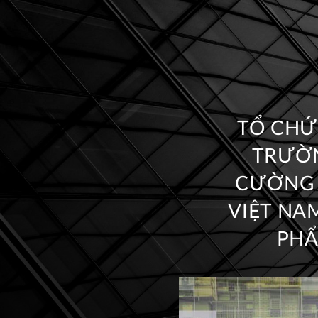
TỔ CHỨ
TRƯỜN
CƯỜNG H
VIỆT NA
PHẨ