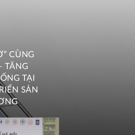
Ở” CÙNG
– TĂNG
SỐNG TẠI
RIỂN SẢN
ƯƠNG